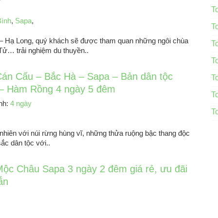
T
Bình
,
Sapa
,
T
a – Hạ Long, quý khách sẽ được tham quan những ngôi chùa
T
Tử… trải nghiệm du thuyền..
T
Cán Cấu – Bắc Hà – Sapa – Bản dân tộc
T
– Hàm Rồng 4 ngày 5 đêm
T
ình:
4 ngày
T
 nhiên với núi rừng hùng vĩ, những thửa ruộng bậc thang độc
ắc dân tộc với..
Mộc Châu Sapa 3 ngày 2 đêm giá rẻ, ưu đãi
ẫn