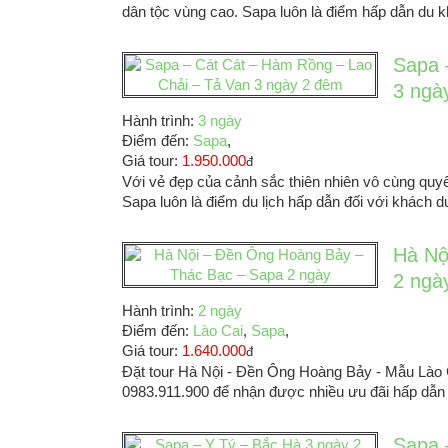
dân tộc vùng cao. Sapa luôn là điểm hấp dẫn du k
Sapa 
3 ngà
Hành trình:
3 ngày
Điểm đến:
Sapa
,
Giá tour:
1.950.000
đ
Với vẻ đẹp của cảnh sắc thiên nhiên vô cùng quy
Sapa luôn là điểm du lịch hấp dẫn đối với khách du
Hà Nộ
2 ngà
Hành trình:
2 ngày
Điểm đến:
Lào Cai
,
Sapa
,
Giá tour:
1.640.000
đ
Đặt tour Hà Nội - Đền Ông Hoàng Bảy - Mẫu Lào Ca
0983.911.900 để nhận được nhiều ưu đãi hấp dẫn v
Sapa 