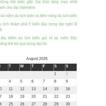
hững bãi biển gần Sài Gòn lãng mạn nhất
ành cho dịp Valentine
hái niệm du lịch biển và tiềm năng du lịch biển
u lịch khám phá 5 biển đảo trong dịp nghỉ lễ
/9
 địa điểm du lịch biển giá rẻ tại miền Bắc
hông thể bỏ qua trong dịp hè
August 2026
M
T
W
T
F
S
S
1
2
4
5
6
7
8
9
0
11
12
13
14
15
16
7
18
19
20
21
22
23
4
25
26
27
28
29
30