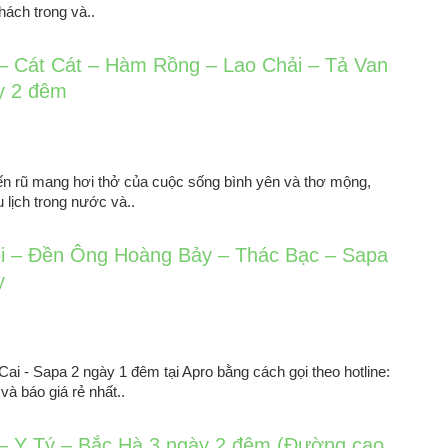
hách trong và..
– Cát Cát – Hàm Rồng – Lao Chải – Tả Van
y 2 đêm
ến rũ mang hơi thở của cuộc sống bình yên và thơ mộng,
 lịch trong nước và..
i – Đền Ông Hoàng Bảy – Thác Bạc – Sapa
y
i - Sapa 2 ngày 1 đêm tại Apro bằng cách gọi theo hotline:
à báo giá rẻ nhất..
– Y Tý – Bắc Hà 3 ngày 2 đêm (Đường cao