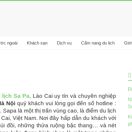
ước ngoài
Khách sạn
Dịch vụ
Cẩm nang du lịch
Giới
Đị
 lịch Sa Pa
, Lào Cai uy tín và chuyên nghiệp
N
Hà Nội
quý khách vui lòng gọi đến số hotline :
S
Sapa là một thị trấn vùng cao, là điểm du lịch
K
o Cai, Việt Nam. Nơi đây hấp dẫn du khách với
p
núi đồi, những thửa ruộng bậc thang… và nét