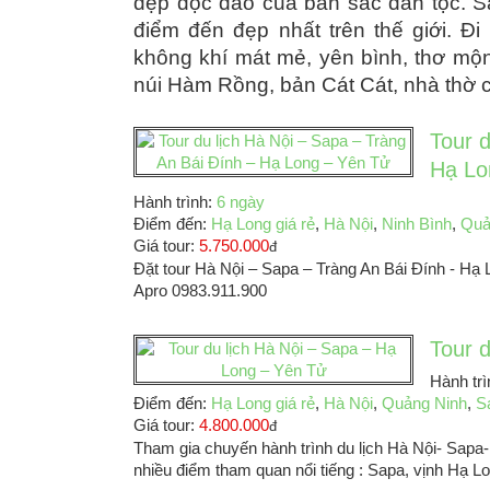
đẹp độc đáo của bản sắc dân tộc. S
điểm đến đẹp nhất trên thế giới. Đ
không khí mát mẻ, yên bình, thơ mộn
núi Hàm Rồng, bản Cát Cát, nhà thờ 
Tour d
Hạ Lo
Hành trình:
6 ngày
Điểm đến:
Hạ Long giá rẻ
,
Hà Nội
,
Ninh Bình
,
Quả
Giá tour:
5.750.000
đ
Đặt tour Hà Nội – Sapa – Tràng An Bái Đính - Hạ L
Apro 0983.911.900
Tour 
Hành tr
Điểm đến:
Hạ Long giá rẻ
,
Hà Nội
,
Quảng Ninh
,
S
Giá tour:
4.800.000
đ
Tham gia chuyến hành trình du lịch Hà Nội- Sap
nhiều điểm tham quan nổi tiếng : Sapa, vịnh Hạ L