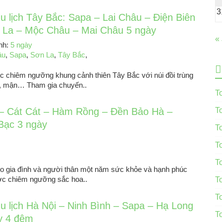
3
u lịch Tây Bắc: Sapa – Lai Châu – Điện Biên
 La – Mộc Châu – Mai Châu 5 ngày
«
ình:
5 ngày
âu
,
Sapa
,
Sơn La
,
Tây Bắc
,
 chiêm ngưỡng khung cảnh thiên Tây Bắc với núi đồi trùng
ơ, mận… Tham gia chuyến..
T
– Cát Cát – Hàm Rồng – Đền Bảo Hà –
T
Bạc 3 ngày
T
T
T
ho gia đình và người thân một năm sức khỏe và hạnh phúc
ợc chiêm ngưỡng sắc hoa..
T
T
du lịch Hà Nội – Ninh Bình – Sapa – Hạ Long
T
y 4 đêm