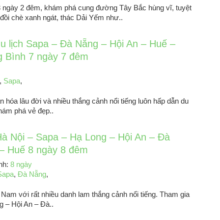
3 ngày 2 đêm, khám phá cung đường Tây Bắc hùng vĩ, tuyệt
ồi chè xanh ngát, thác Dải Yếm như..
du lịch Sapa – Đà Nẵng – Hội An – Huế –
 Bình 7 ngày 7 đêm
,
Sapa
,
 hóa lâu đời và nhiều thắng cảnh nổi tiếng luôn hấp dẫn du
hám phá vẻ đẹp..
Hà Nội – Sapa – Hạ Long – Hội An – Đà
– Huế 8 ngày 8 đêm
ình:
8 ngày
Sapa
,
Đà Nẵng
,
 Nam với rất nhiều danh lam thắng cảnh nổi tiếng. Tham gia
g – Hội An – Đà..