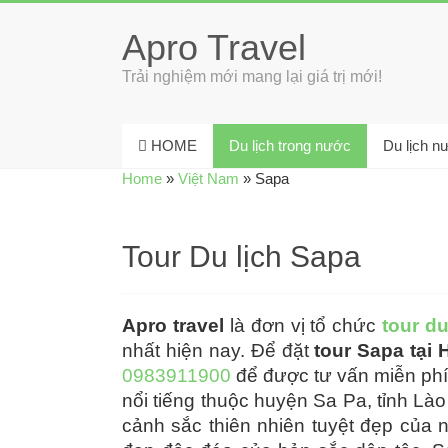
Apro Travel
Trải nghiệm mới mang lại giá trị mới!
HOME
Du lịch trong nước
Du lịch n
Home
»
Việt Nam
»
Sapa
Tour Du lịch Sapa
Apro travel
là đơn vị tổ chức
tour du
nhất hiện nay. Để đặt
tour Sapa tại 
0983911900
để được tư vấn miễn phí. 
nổi tiếng thuộc huyện Sa Pa, tỉnh Là
cảnh sắc thiên nhiên tuyệt đẹp của 