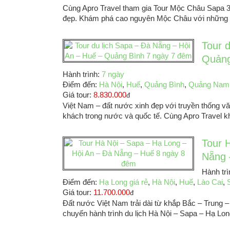
Cùng Apro Travel tham gia Tour Mộc Châu Sapa 
đẹp. Khám phá cao nguyên Mộc Châu với những đ
Tour 
Quảng
Hành trình:
7 ngày
Điểm đến:
Hà Nội
,
Huế
,
Quảng Bình
,
Quảng Nam
Giá tour:
8.830.000
đ
Việt Nam – đất nước xinh đẹp với truyền thống văn
khách trong nước và quốc tế. Cùng Apro Travel k
Tour 
Nẵng 
Hành tr
Điểm đến:
Hạ Long giá rẻ
,
Hà Nội
,
Huế
,
Lào Cai
,
Giá tour:
11.700.000
đ
Đất nước Việt Nam trải dài từ khắp Bắc – Trung –
chuyến hành trình du lịch Hà Nội – Sapa – Hạ Lon