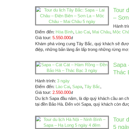
Tour d
– Sơn
Hành tr
Điểm đến:
Hòa Bình
,
Lào Cai
,
Mai Châu
,
Mộc Ch
Giá tour:
5.550.000
đ
Khám phá vòng cung Tây Bắc, quý khách sẽ được
điệp, những bản làng ẩn lấp trong những rừng m
Sapa 
Thác 
Hành trình:
3 ngày
Điểm đến:
Lào Cai
,
Sapa
,
Tây Bắc
,
Giá tour:
2.550.000
đ
Du lịch Sapa đầu năm, là dịp quý khách cầu an c
tại đền Bảo Hà. Đến với Sapa, quý khách còn đư
Tour 
5 ngà