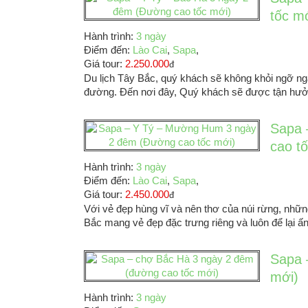
tốc m
Hành trình:
3 ngày
Điểm đến:
Lào Cai
,
Sapa
,
Giá tour:
2.250.000
đ
Du lịch Tây Bắc, quý khách sẽ không khỏi ngỡ ng
đường. Đến nơi đây, Quý khách sẽ được tận hưở
Sapa 
cao t
Hành trình:
3 ngày
Điểm đến:
Lào Cai
,
Sapa
,
Giá tour:
2.450.000
đ
Với vẻ đẹp hùng vĩ và nên thơ của núi rừng, nhữ
Bắc mang vẻ đẹp đặc trưng riêng và luôn để lại ấn
Sapa 
mới)
Hành trình:
3 ngày