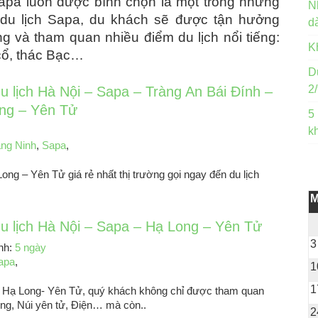
apa luôn được bình chọn là một trong những
N
i du lịch Sapa, du khách sẽ được tận hưởng
d
g và tham quan nhiều điểm du lịch nổi tiếng:
K
cổ, thác Bạc…
D
2
u lịch Hà Nội – Sapa – Tràng An Bái Đính –
ng – Yên Tử
5
k
ng Ninh
,
Sapa
,
ong – Yên Tử giá rẻ nhất thị trường gọi ngay đến du lịch
du lịch Hà Nội – Sapa – Hạ Long – Yên Tử
3
ình:
5 ngày
apa
,
1
1
a- Hạ Long- Yên Tử, quý khách không chỉ được tham quan
ong, Núi yên tử, Điện… mà còn..
2