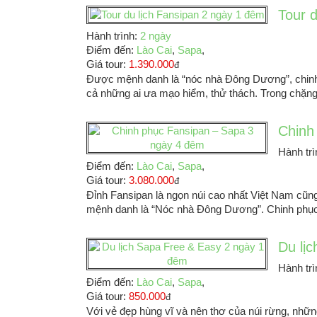
Tour 
Hành trình:
2 ngày
Điểm đến:
Lào Cai
,
Sapa
,
Giá tour:
1.390.000
đ
Được mệnh danh là “nóc nhà Đông Dương”, chinh 
cả những ai ưa mạo hiểm, thử thách. Trong chặng
Chinh
Hành tr
Điểm đến:
Lào Cai
,
Sapa
,
Giá tour:
3.080.000
đ
Đỉnh Fansipan là ngọn núi cao nhất Việt Nam cũ
mệnh danh là “Nóc nhà Đông Dương”. Chinh phục 
Du lị
Hành tr
Điểm đến:
Lào Cai
,
Sapa
,
Giá tour:
850.000
đ
Với vẻ đẹp hùng vĩ và nên thơ của núi rừng, nhữn