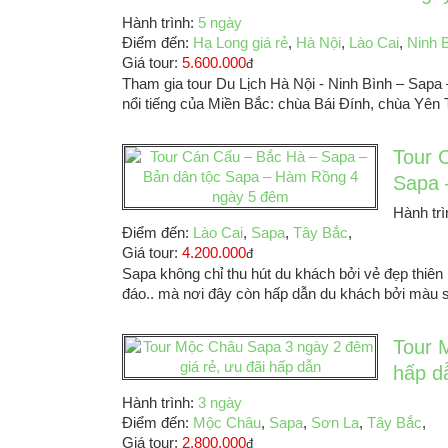
Hành trình:
5 ngày
Điểm đến:
Hạ Long giá rẻ
,
Hà Nội
,
Lào Cai
,
Ninh 
Giá tour:
5.600.000
đ
Tham gia tour Du Lịch Hà Nội - Ninh Bình – Sap
nổi tiếng của Miền Bắc: chùa Bái Đính, chùa Yên 
Tour 
Sapa 
Hành tr
Điểm đến:
Lào Cai
,
Sapa
,
Tây Bắc
,
Giá tour:
4.200.000
đ
Sapa không chỉ thu hút du khách bởi vẻ đẹp thiên
đáo.. mà nơi đây còn hấp dẫn du khách bởi màu s
Tour 
hấp d
Hành trình:
3 ngày
Điểm đến:
Mộc Châu
,
Sapa
,
Sơn La
,
Tây Bắc
,
Giá tour:
2.800.000
đ