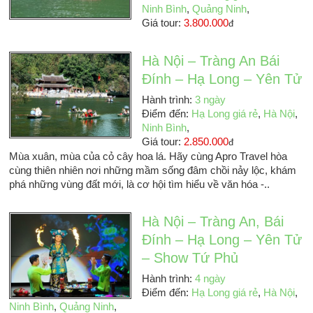
Ninh Bình
,
Quảng Ninh
,
Giá tour:
3.800.000
đ
Hà Nội – Tràng An Bái
Đính – Hạ Long – Yên Tử
Hành trình:
3 ngày
Điểm đến:
Hạ Long giá rẻ
,
Hà Nội
,
Ninh Bình
,
Giá tour:
2.850.000
đ
Mùa xuân, mùa của cỏ cây hoa lá. Hãy cùng Apro Travel hòa
cùng thiên nhiên nơi những mầm sống đâm chồi nảy lộc, khám
phá những vùng đất mới, là cơ hội tìm hiểu về văn hóa -..
Hà Nội – Tràng An, Bái
Đính – Hạ Long – Yên Tử
– Show Tứ Phủ
Hành trình:
4 ngày
Điểm đến:
Hạ Long giá rẻ
,
Hà Nội
,
Ninh Bình
,
Quảng Ninh
,