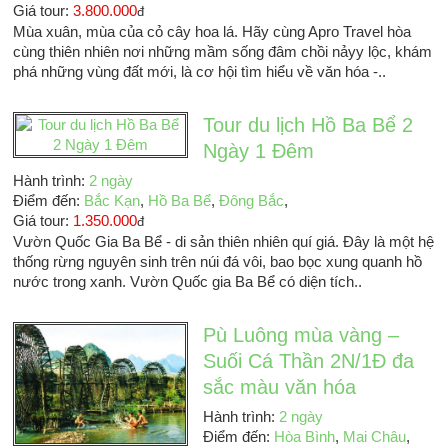
Giá tour:
3.800.000
đ
Mùa xuân, mùa của cỏ cây hoa lá. Hãy cùng Apro Travel hòa
cùng thiên nhiên nơi những mầm sống đâm chồi nảyy lộc, khám
phá những vùng đất mới, là cơ hội tìm hiểu về văn hóa -..
Tour du lịch Hồ Ba Bể 2
Ngày 1 Đêm
Hành trình:
2 ngày
Điểm đến:
Bắc Kạn
,
Hồ Ba Bể
,
Đông Bắc
,
Giá tour:
1.350.000
đ
Vườn Quốc Gia Ba Bể - di sản thiên nhiên quí giá. Đây là một hệ
thống rừng nguyên sinh trên núi đá vôi, bao bọc xung quanh hồ
nước trong xanh. Vườn Quốc gia Ba Bể có diện tích..
Pù Luông mùa vàng –
Suối Cá Thần 2N/1Đ đa
sắc màu văn hóa
Hành trình:
2 ngày
Điểm đến:
Hòa Bình
,
Mai Châu
,