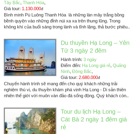
Tây Bắc
,
Thanh Hóa
,
Giá tour:
1.130.000
đ
Bình minh Pù Luông Thanh Hóa là những làn mây trắng bồng
bềnh quyện vào những đỉnh núi xa xa trên thung lũng. Trong
không khí của buổi sáng trong lành và tĩnh lặng, thả bước phiêu..
Du thuyền Hạ Long – Yên
Tử 3 ngày 2 đêm
Hành trình:
3 ngày
Điểm đến:
Hạ Long giá rẻ
,
Quảng
Ninh
,
Đông Bắc
,
Giá tour:
2.680.000
đ
Chuyến hành trình sẽ mang đến cho quý khách những trải
nghiệm thú vị, du thuyền khám phá vịnh Hạ Long - Di sản thiên
nhiên thế giới với muôn vàn đảo đá sống động. Quý khách còn..
Tour du lịch Hạ Long –
Cát Bà 2 ngày 1 đêm giá
rẻ