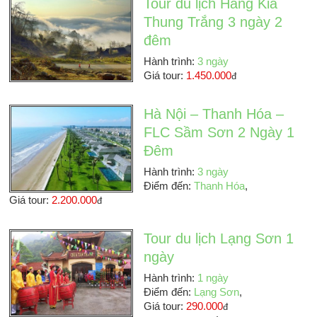
Tour du lịch Hang Kia
Thung Trắng 3 ngày 2
đêm
Hành trình:
3 ngày
Giá tour:
1.450.000
đ
Hà Nội – Thanh Hóa –
FLC Sầm Sơn 2 Ngày 1
Đêm
Hành trình:
3 ngày
Điểm đến:
Thanh Hóa
,
Giá tour:
2.200.000
đ
Tour du lịch Lạng Sơn 1
ngày
Hành trình:
1 ngày
Điểm đến:
Lạng Sơn
,
Giá tour:
290.000
đ