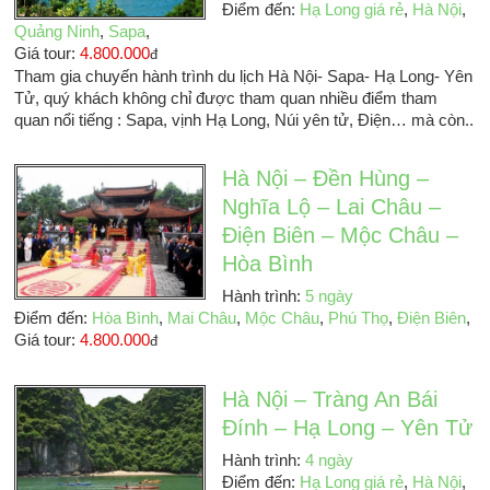
Điểm đến:
Hạ Long giá rẻ
,
Hà Nội
,
Quảng Ninh
,
Sapa
,
Giá tour:
4.800.000
đ
Tham gia chuyến hành trình du lịch Hà Nội- Sapa- Hạ Long- Yên
Tử, quý khách không chỉ được tham quan nhiều điểm tham
quan nổi tiếng : Sapa, vịnh Hạ Long, Núi yên tử, Điện… mà còn..
Hà Nội – Đền Hùng –
Nghĩa Lộ – Lai Châu –
Điện Biên – Mộc Châu –
Hòa Bình
Hành trình:
5 ngày
Điểm đến:
Hòa Bình
,
Mai Châu
,
Mộc Châu
,
Phú Thọ
,
Điện Biên
,
Giá tour:
4.800.000
đ
Hà Nội – Tràng An Bái
Đính – Hạ Long – Yên Tử
Hành trình:
4 ngày
Điểm đến:
Hạ Long giá rẻ
,
Hà Nội
,