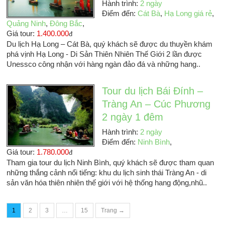
Hành trình:
2 ngày
Điểm đến:
Cát Bà
,
Hạ Long giá rẻ
,
Quảng Ninh
,
Đông Bắc
,
Giá tour:
1.400.000
đ
Du lịch Hạ Long – Cát Bà, quý khách sẽ được du thuyền khám
phá vịnh Hạ Long - Di Sản Thiên Nhiên Thế Giới 2 lần được
Unessco công nhận với hàng ngàn đảo đá và những hang..
Tour du lịch Bái Đính –
Tràng An – Cúc Phương
2 ngày 1 đêm
Hành trình:
2 ngày
Điểm đến:
Ninh Bình
,
Giá tour:
1.780.000
đ
Tham gia tour du lịch Ninh Bình, quý khách sẽ được tham quan
những thắng cảnh nổi tiếng: khu du lịch sinh thái Tràng An - di
sản văn hóa thiên nhiên thế giới với hệ thống hang động,nhũ..
1
2
3
…
15
Trang →