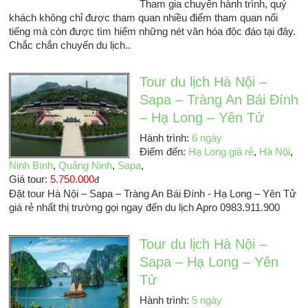
Tham gia chuyến hành trình, quý
khách không chỉ được tham quan nhiều điểm tham quan nổi
tiếng mà còn được tìm hiểm những nét văn hóa độc đáo tại đây.
Chắc chắn chuyến du lịch..
Tour du lịch Hà Nội –
Sapa – Tràng An Bái Đính
– Hạ Long – Yên Tử
Hành trình:
6 ngày
Điểm đến:
Hạ Long giá rẻ
,
Hà Nội
,
Ninh Bình
,
Quảng Ninh
,
Sapa
,
Giá tour:
5.750.000
đ
Đặt tour Hà Nội – Sapa – Tràng An Bái Đính - Hạ Long – Yên Tử
giá rẻ nhất thị trường gọi ngay đến du lịch Apro 0983.911.900
Tour du lịch Hà Nội –
Sapa – Hạ Long – Yên
Tử
Hành trình:
5 ngày