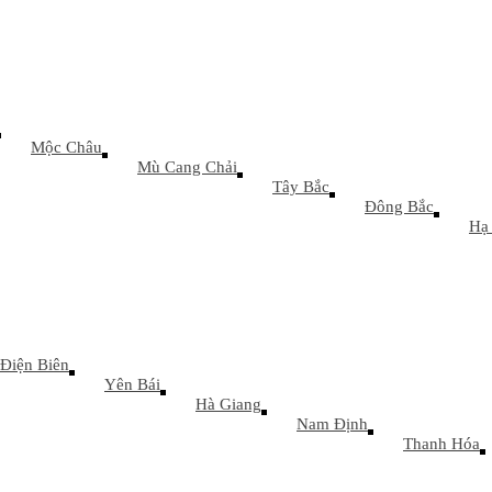
Mộc Châu
Mù Cang Chải
Tây Bắc
Đông Bắc
Hạ 
Điện Biên
Yên Bái
Hà Giang
Nam Định
Thanh Hóa