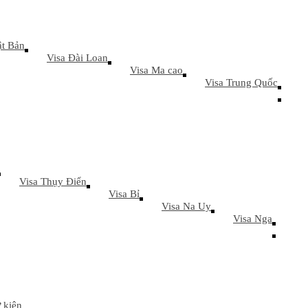
ật Bản
Visa Đài Loan
Visa Ma cao
Visa Trung Quốc
Visa Thụy Điển
Visa Bỉ
Visa Na Uy
Visa Nga
 kiện