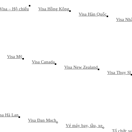
Visa – Hộ chiếu
Visa Hồng Kông
Visa Hàn Quốc
Visa Nh
Visa Mỹ
Visa Canada
Visa New Zealand
Visa Thụy Sĩ
sa Hà Lan
Visa Đan Mạch
Vé máy bay, tầu, xe
Tổ chức sự