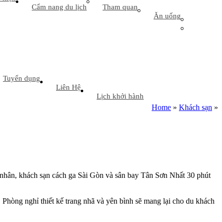
Cẩm nang du lịch
Tham quan
Ăn uống
Tuyển dụng
Liên Hệ
Lịch khởi hành
Home
»
Khách sạn
»
ơng nhân, khách sạn cách ga Sài Gòn và sân bay Tân Sơn Nhất 30 phút
hòng nghỉ thiết kế trang nhã và yên bình sẽ mang lại cho du khách