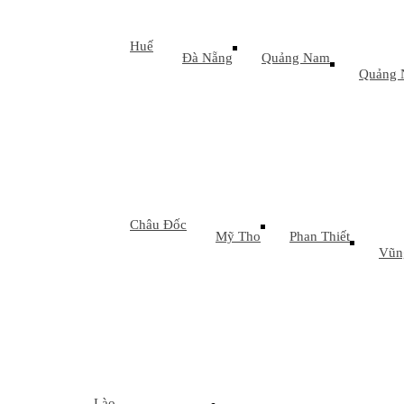
Huế
Đà Nẵng
Quảng Nam
Quảng 
Châu Đốc
Mỹ Tho
Phan Thiết
Vũn
Lào