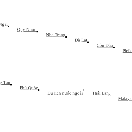
Ngãi
Quy Nhơn
Nha Trang
Đà Lạt
Côn Đảo
Plei
g Tàu
Phú Quốc
Du lịch nước ngoài
Thái Lan
Malays