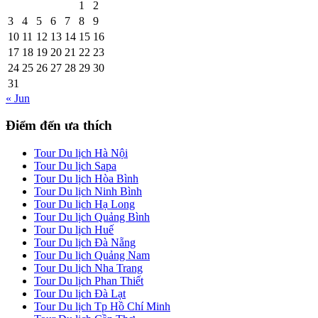
1
2
3
4
5
6
7
8
9
10
11
12
13
14
15
16
17
18
19
20
21
22
23
24
25
26
27
28
29
30
31
« Jun
Điểm đến ưa thích
Tour Du lịch Hà Nội
Tour Du lịch Sapa
Tour Du lịch Hòa Bình
Tour Du lịch Ninh Bình
Tour Du lịch Hạ Long
Tour Du lịch Quảng Bình
Tour Du lịch Huế
Tour Du lịch Đà Nẵng
Tour Du lịch Quảng Nam
Tour Du lịch Nha Trang
Tour Du lịch Phan Thiết
Tour Du lịch Đà Lạt
Tour Du lịch Tp Hồ Chí Minh