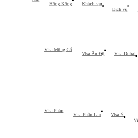
Hồng Kông
Khách sạn
Dịch vụ
Visa Mông Cổ
Visa Ấn Độ
Visa Dubai
Visa Pháp
Visa Phần Lan
Visa Ý
Vi