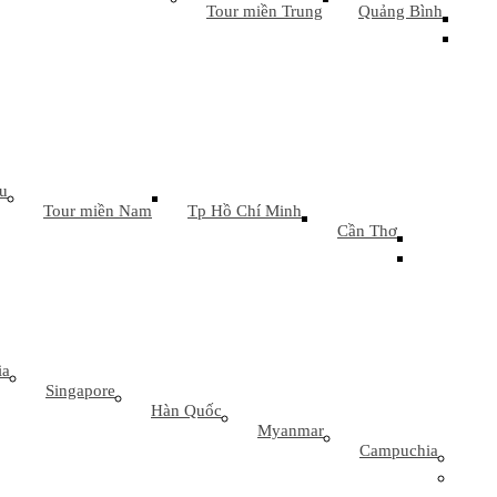
Tour miền Trung
Quảng Bình
ku
Tour miền Nam
Tp Hồ Chí Minh
Cần Thơ
ia
Singapore
Hàn Quốc
Myanmar
Campuchia