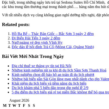
Đặc biệt, trong những ngày lưu trú tại Sedona Suites Hồ Chí Minh, 
các khu trung tâm thương mại trong thành phố…. hàng năm thu hút rất
Với rất nhiều dịch vụ cùng không gian nghỉ dưỡng tiện nghi, đặt ph
Related posts:
Hồ Ba Bể – Thác Bản Giốc – Bắc Sơn 3 ngày 2 đêm
Đi Biển Hải Tiến 3 ngày 2 đêm
Ngỡ ngàng vẻ đẹp vịnh Vĩnh Hy
Độc đáo lễ hội đình Trà Cổ (Móng Cái, Quảng Ninh)
Bài Viết Mới Nhất Trong Ngày
Địa chỉ thuê xe tháng uy tín tại Hà Nội
Những kinh nghiệm rút ra khi đi du lịch Sầm Sơn Thanh Hoá
Kinh nghiệm chọn đồ bảo hộ an toàn đi du lịch phượt
Những bãi biển gần Sài Gòn lãng mạn nhất dành cho dịp Valen
Khái niệm du lịch biển và tiềm năng du lịch biển
Du lịch khám phá 5 biển đảo trong dịp nghỉ lễ 2/9
5 địa điểm du lịch biển giá rẻ tại miền Bắc không thể bỏ qua tr
August 2026
M
T
W
T
F
S
S