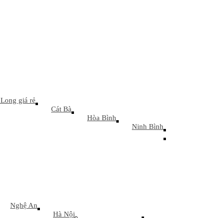
Long giá rẻ
Cát Bà
Hòa Bình
Ninh Bình
Nghệ An
Hà Nội